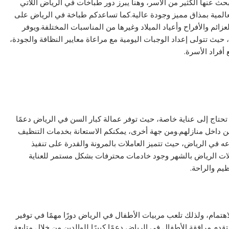
 عنها الكثير من الأسر، وهنا يبرز دور طباخات في الرياض اللاتي
لعالمية بمذاق مميز وجودة عالية.كما تساعدكم طباخة في الرياض على
زائم والأفراح وأعياد الميلاد وغيرها من المناسبات المختلفة.ويوفر
 حيث تتولى إعداد الوجبات اليومية مع مراعاة معايير النظافة والجودة،
أفراد الأسرة.
 تحتاج إلى عناية خاصة، حيث توفر عمالة كبار السن في الرياض دعمًا
نين داخل منازلهم.ومن جهة أخرى، يمكنكم الاستعانة بخدمات التنظيف
ه في الرياض، حيث تتميز العاملات بالمرونة والقدرة على تنفيذ
الات الرياض بالشهر وجود خادمات محترفات بشكل مستمر للعناية
يم والراحة.
هتمام، ولذلك تلعب مربيات الأطفال في الرياض دورًا مهمًا في توفير
 تقدم مرافقة الأطفال في الرياض دعمًا كبيرًا للوالدين من خلال متابعة