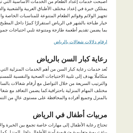
أصبحت خدمات إعداد الطعام من الخدمات الأساسية التي تبحث
يمتلكن خبرة في إعداد مختلف الأطباق العربية والشعبية وا
تجهيز الولائم وقوائم الطعام المتنوعة للمناسبات الخاصة والع
خيار طباخة بالشهر في الرياض استقرارًا كبيرًا داخل المطبخ،
بما يضمن تقديم أطعمة طازجة ومتنوعة تلبي احتياجات جميع 
ارقام دلالات شغالات بالرياض
رعاية كبار السن بالرياض
تُعد خدمات رعاية كبار السن من أهم الخدمات المنزلية التي
متكاملًا يهدف إلى تلبية الاحتياجات الصحية والنفسية للمس
والترتيب السريعة من خلال التواصل مع أرقام شغالات بالساع
مختلف المهام المنزلية باحترافية.كما يضمن التعاقد مع شغ
بالمنزل وجميع أفراده والمحافظة على مستوى عالٍ من التنظ
مربيات أطفال في الرياض
تحتاج رعاية الأطفال إلى مهارات خاصة تجمع بين الخبرة والا
بيئة تربوية وتعليمية وترفيهية آمنة للأطفال داخل المنزل.كما