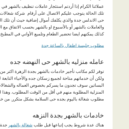
عملائنا الكرام إذا أردتم استئجار عاملات تنظيف بالشهر في 
تلك الحالة يتوجب عليكم الاتصال على أرقام شركة شغالات 
حى الاندلس جدة والذي يكلفك أموال إضافية حيث أن تلك ال
والعاملات بالشهر أو بالأسبوع او بالشهر بحسب الاتفاق مع 
كذلك يمكنهم ايضا تحضير الطعام وتلميع الأواني في المطبخ و
مطلوب جليسة اطفال بالساعة جدة
عامله منزليه بالشهر حى النهضه جده
توفر لكم مكاتب تأجير خادمات بالشهر بجدة الزهرة اكتر م
ولكن أن خدماتهم متاحة لجميع زسكان جده والأحياء التابعة 
البساتين سوف تجدون ما يسركم بخصوص العماله والشغالات ب
المنزلية المطلوبة منهم في أقل من الوقت المطلوب. وهذا ل
مطلوب شغالة باليوم بجده حى السلامة بشكل متكرر. من خلال 
خادمات بالشهر بجدة النزهه
هناك عدة شروط يجب إتباعها قبل طلب
شغالة بالشهر
جدة ا