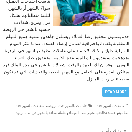
يناسب احتياجات العميل،
سواءً بالشهر أو بالشهر،
لتلبية متطلباتهم بشكل
مرن ومريح. شغالات
حبشيه بالشهر حى الروضة
جده يهتمون بتحقيق رضا العملاء ويعملون جاهدين لتنفيذ جميع المهام
المطلوبة بكفاءة واحترافية لضمان إرضاء العملاء. عندما تكثر المهام
المنزلية عليكِ يمكنك الاعتماد على عاملات تنظيف بالشهر حى الزهرة
بجدهحيث سيقدمون لكِ المساعدة اللازمة ويخففون عنكِ العبء
اليومي ويوفرون لكِ الجهد والوقت. شغالات بالشهر في جدة الملك فهد
يمتلكن القدرة على التعامل مع المهام الصعبة والتحديات التي قد تكون
صعبة على ربات المنزل…
READ MORE
,
عاملات بالشهر جدة
خادمات بالشهر جدة الروضة
شغالات بالشهر جدة
,
,
الخالدية
عاملة نظافة بالشهر بجده الفيحاء
عاملة نظافة بالشهر فى جده الربوة
تصفّح
مقالات أقدم