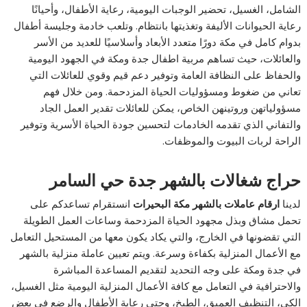
الشامل، الغسيل، تحضير الوجبات اليومية، رعاية الأطفال، وأحيانًا
رعاية الحيوانات الأليفة وتغذيتها بانتظام. وتلعب خادمة وجليسة أطفال
بدوام كامل في مكة دورًا متعدد الأبعاد وأسلاسيًا للعديد من الأسر
والعائلات، حيث تساهم مربية اطفال جدة ومكة في الجهود اليومية
والحفاظ على النظافة العامة وتوفير دعم قيم وقوي للعائلات التي
تعاني من ضغوط ومسؤوليات الحياة المزدحمة. ومن خلال فهم
مسؤولياتهن وروتينهن الخاص، يمكن للعائلات تقدير العمل الجاد
والتفاني الذي تقدمه الخادمات لتحسين جودة الحياة الأسرية وتوفير
الراحة لربات البيوت والموظفات.
حراج شغالات بالشهر جدة حي السامر
لدينا
ارقام عاملات بالشهر مكة البحيرات
انستقرام تساعدكم على
تحمل مشاق وبذل مجهود الحياة المزدحمة وساعات العمل الطويلة
التي تقضونها في الخارج، والتي يكاد يكون معها من المستحيل التعامل
مع الأعمال المنزلية بكفاءة وسرعة. ويتم تعيين عاملة منزلية بالشهر
في جدة ومكة على وجه التحديد لتقديم المساعدة المباشرة
والاحترافية في التعامل مع كافة الأعمال المنزلية اليومية مثل الغسيل،
الكي، التنظيف العميق، الطبخ، وحتى رعاية الأطفال والرضع في بعض