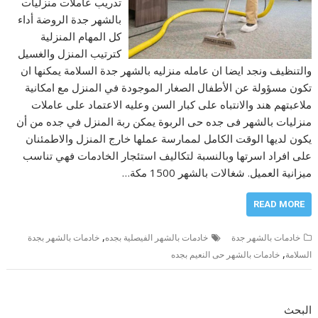
تدريب عاملات منزليات
بالشهر جدة الروضة أداء
كل المهام المنزلية
كترتيب المنزل والغسيل
والتنظيف ونجد ايضا ان عامله منزليه بالشهر جدة السلامة يمكنها ان
تكون مسؤولة عن الأطفال الصغار الموجودة في المنزل مع امكانية
ملاعبتهم هند والانتباه على كبار السن وعليه الاعتماد على عاملات
منزليات بالشهر فى جده حى الربوة يمكن ربة المنزل في جده من أن
يكون لديها الوقت الكامل لممارسة عملها خارج المنزل والاطمئنان
على افراد اسرتها وبالنسبة لتكاليف استئجار الخادمات فهي تناسب
ميزانية العميل. شغالات بالشهر 1500 مكة…
READ MORE
,
خادمات بالشهر جدة
خادمات بالشهر الفيصلية بجده
خادمات بالشهر بجدة
,
السلامة
خادمات بالشهر حى النعيم بجده
البحث