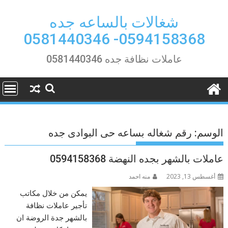
Ski
t
شغالات بالساعه جده
conten
0594158368- 0581440346
عاملات نظافة جده 0581440346
الوسم:
رقم شغاله بساعه حى البوادى جده
عاملات بالشهر بجده النهضة 0594158368
أغسطس 13, 2023
منه احمد
يمكن من خلال مكاتب
تأجير عاملات نظافة
بالشهر جدة الروضة ان